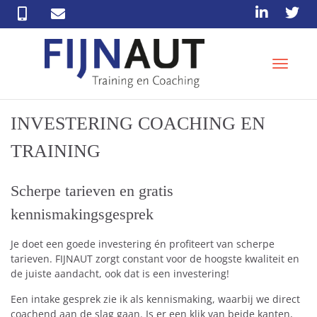
T
o
g
g
INVESTERING COACHING EN
l
e
TRAINING
n
a
v
Scherpe tarieven en gratis
i
g
kennismakingsgesprek
a
t
Je doet een goede investering én profiteert van scherpe
i
tarieven. FIJNAUT zorgt constant voor de hoogste kwaliteit en
o
de juiste aandacht, ook dat is een investering!
n
Een intake gesprek zie ik als kennismaking, waarbij we direct
coachend aan de slag gaan. Is er een klik van beide kanten,