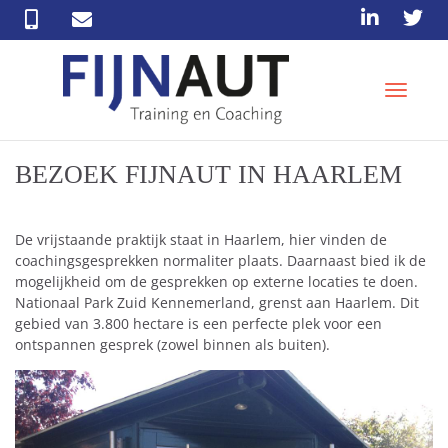
T
o
g
g
BEZOEK FIJNAUT IN HAARLEM
l
e
n
a
De vrijstaande praktijk staat in Haarlem, hier vinden de
v
coachingsgesprekken normaliter plaats. Daarnaast bied ik de
i
mogelijkheid om de gesprekken op externe locaties te doen.
g
Nationaal Park Zuid Kennemerland, grenst aan Haarlem. Dit
a
gebied van 3.800 hectare is een perfecte plek voor een
t
ontspannen gesprek (zowel binnen als buiten).
i
o
n